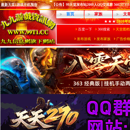
最新天堂1游戏开机预告
【公告】99天堂发布站2000人QQ交流群 560737333
首页
家族
文
2026年
★ ★ ★
百度一下
360搜索
天堂图档
发布游戏
发布家族
广告价