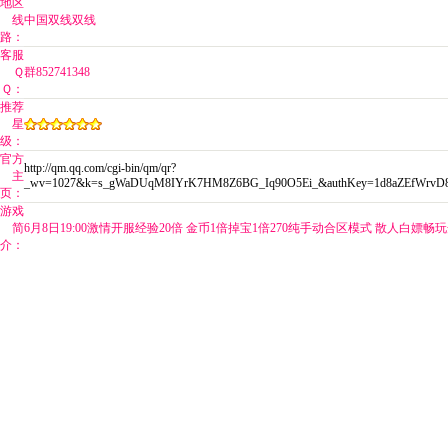
地区
线
中国双线双线
路：
客服
Ｑ
群852741348
Ｑ：
推荐
星
级：
官方
http://qm.qq.com/cgi-bin/qm/qr?
主
_wv=1027&k=s_gWaDUqM8IYrK7HM8Z6BG_Iq90O5Ei_&authKey=1d8aZEfWrvD
页：
游戏
简
6月8日19:00激情开服经验20倍 金币1倍掉宝1倍270纯手动合区模式 散人白嫖畅
介：