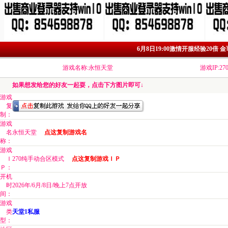
6月8日19:00激情开服经验20倍
游戏名称:永恒天堂
游戏IP:
如果想发给您的好友一起耍，点击下方图片即可↓
游戏
复
制：
游戏
名
永恒天堂
点这复制游戏名
称：
游戏
Ｉ
270纯手动合区模式
点这复制游戏ＩＰ
Ｐ：
开机
时
2026年/6月/8日/晚上7点开放
间：
游戏
类
天堂1私服
型：