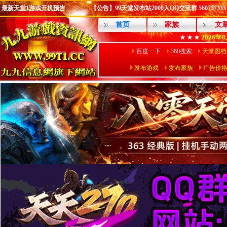
最新天堂1游戏开机预告
【公告】99天堂发布站2000人QQ交流群 560737333
首页
家族
文
2026年
★ ★ ★
百度一下
360搜索
天堂图档
发布游戏
发布家族
广告价