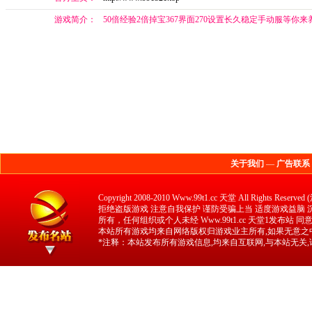
游戏简介：
50倍经验2倍掉宝367界面270设置长久稳定手动服等你来
关于我们
—
广告联系
Copyright 2008-2010 Www.99t1.cc 天堂 All 
拒绝盗版游戏 注意自我保护 谨防受骗上当 适度游戏益脑 沉迷
所有，任何组织或个人未经 Www.99t1.cc 天堂1发布站
本站所有游戏均来自网络版权归游戏业主所有,如果无意之中
*注释：本站发布所有游戏信息,均来自互联网,与本站无关