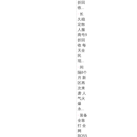
折回
收...
·
长
久稳
定散
人服
商号9
折回
收 每
天全
民
现...
·
间
隔8个
月 新
区再
次来
袭 人
气火
爆
永...
·
装备
全靠
打 全
网
BOSS