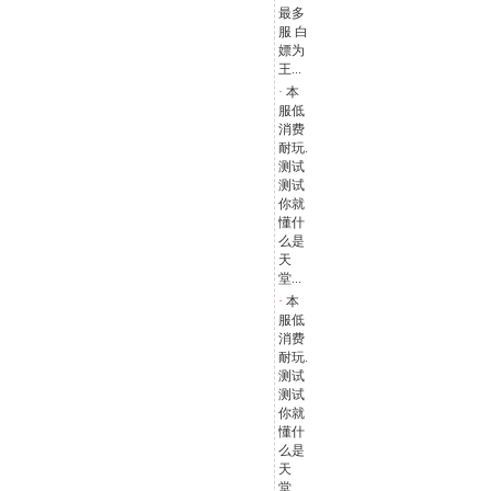
最多
服 白
嫖为
王...
·
本
服低
消费
耐玩.
测试
测试
你就
懂什
么是
天
堂...
·
本
服低
消费
耐玩.
测试
测试
你就
懂什
么是
天
堂...