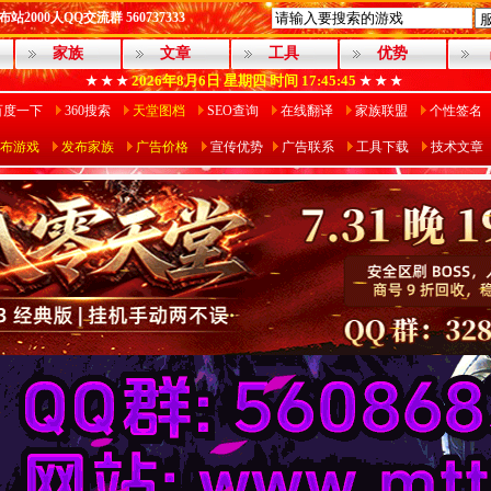
2000人QQ交流群 560737333
家族
文章
工具
优势
2026年8月6日
星期四
时间 17:45:46
★ ★ ★
★ ★ ★
百度一下
360搜索
天堂图档
SEO查询
在线翻译
家族联盟
个性签名
布游戏
发布家族
广告价格
宣传优势
广告联系
工具下载
技术文章