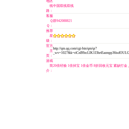
地区
线
中国双线双线
路：
客服
Ｑ
群942088821
Ｑ：
推荐
星
级：
官方
http://qm.qq.com/cgi-bin/qm/qr?
主
_wv=1027&k=riCnB9zcLIK1I3hrtEazmpp36isdOU
页：
游戏
简
20倍经验 1倍掉宝 1倍金币 8折回收元宝 紧缺打
介：