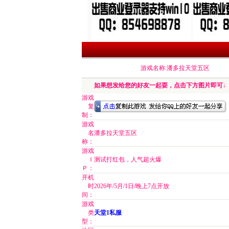
游戏名称:潘多拉天堂五区
如果想发给您的好友一起耍，点击下方图片即可↓
游戏
复
制：
游戏
名
潘多拉天堂五区
称：
游戏
Ｉ
测试打红包，人气超火爆
Ｐ：
开机
时
2026年/5月/1日/晚上7点开放
间：
游戏
类
天堂1私服
型：