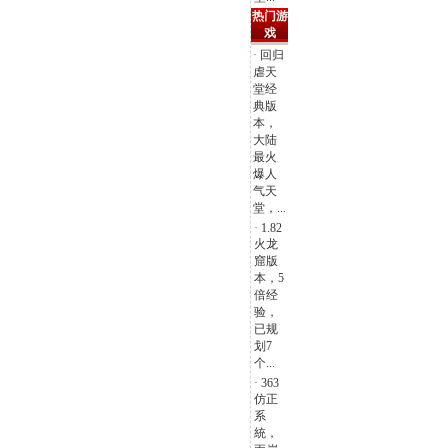
热门游
戏
·
回归
虐天
堂经
典版
本，
大陆
最火
爆人
气天
堂，...
·
1.82
火龙
窟版
本，5
倍经
验，
已规
划7
个...
·
363
仿正
系
統，