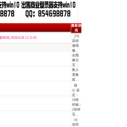
最新游
戏
·
270
时间:2026/4/28 12:31:01
高倍
激情
服，
全图
爆元
宝，
散人
老板
超...
·
核
心 设
定：
10倍
经验 |
2倍掉
宝...
·
10
倍经