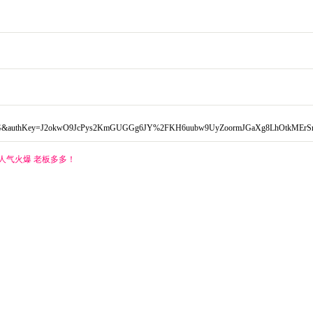
LG&authKey=J2okwO9JcPys2KmGUGGg6JY%2FKH6uubw9UyZoormJGaXg8LhOtkMErSrZu
金 人气火爆 老板多多！