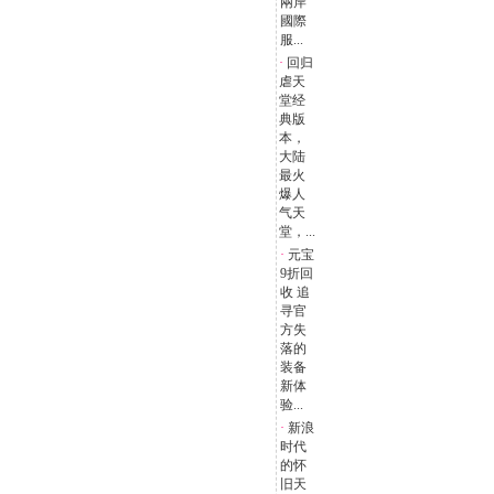
兩岸
國際
服...
·
回归
虐天
堂经
典版
本，
大陆
最火
爆人
气天
堂，...
·
元宝
9折回
收 追
寻官
方失
落的
装备
新体
验...
·
新浪
时代
的怀
旧天