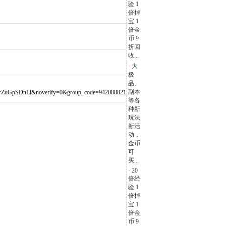
验 1
倍掉
宝 1
倍金
币 9
折回
收...
·
大
极
品、
副本
GpSDnLl&noverify=0&group_code=942088821
等各
种新
玩法
新活
动，
金币
可
买...
·
20
倍经
验 1
倍掉
宝 1
倍金
币 9