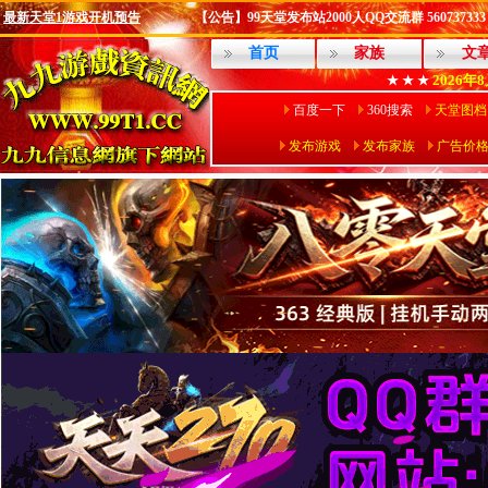
最新天堂1游戏开机预告
【公告】99天堂发布站2000人QQ交流群 560737333
首页
家族
文
2026年
★ ★ ★
百度一下
360搜索
天堂图档
发布游戏
发布家族
广告价