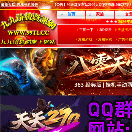
最新天堂1游戏开机预告
【公告】99天堂发布站2000人QQ交流群 560737333
首页
家族
文
2026年
★ ★ ★
百度一下
360搜索
天堂图档
发布游戏
发布家族
广告价