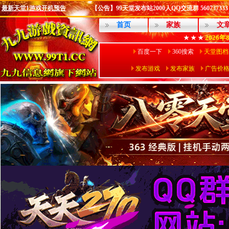
最新天堂1游戏开机预告
【公告】99天堂发布站2000人QQ交流群 560737333
首页
家族
文
2026年
★ ★ ★
百度一下
360搜索
天堂图档
发布游戏
发布家族
广告价